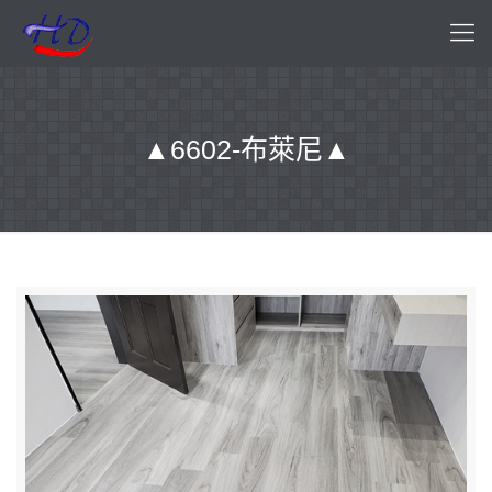
▲6602-布萊尼▲