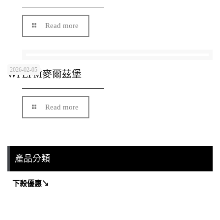
Read more
2026-02-05
WPLFM麥爾茲堡
Read more
產品分類
下殺優惠↘