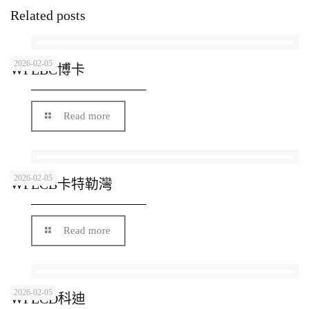
Related posts
2026-02-05
WPLBC博卡
Read more
2026-02-05
WPLCB卡特勒灣
Read more
2026-02-05
WPLCD科迪