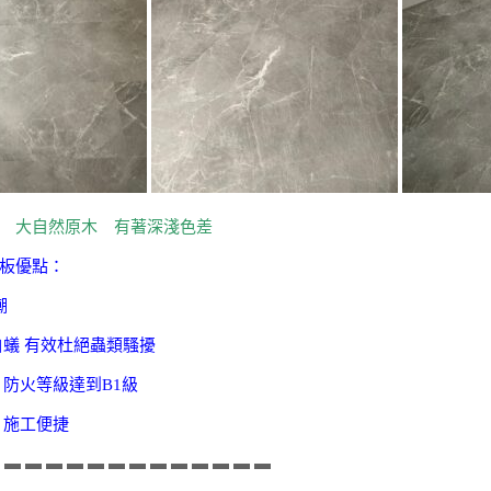
 大自然原木 有著深淺色差
板優點：
潮
 防白蟻 有效杜絕蟲類騷擾
火性 防火等級達到B1級
單 施工便捷
 ▬ ▬ ▬ ▬ ▬ ▬ ▬ ▬ ▬ ▬ ▬ ▬ ▬