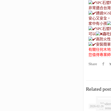
SPC石塑
非常適合台灣
通過SG
安心又安全，
家中有小孩
SPC石
可以
蟲吃
高防火性
安裝簡單
有關任何木地
您值得專業師
Share
Related post
Modern
2026-02-26
3D rend