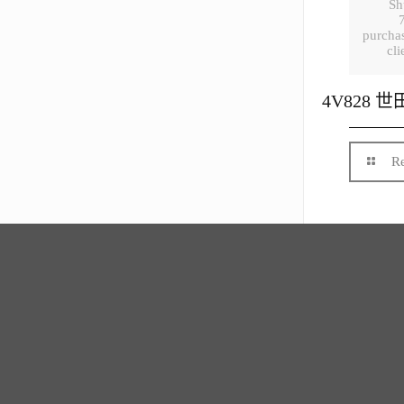
Sh
purchas
cli
4V828 
R