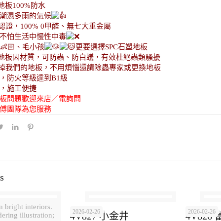
地板100%防水
潮濕多雨的氣候
S認證，100% 0甲醛、無七大重金屬
不怕生活中慢性中毒
、毛小孩
更要選擇SPC石塑地板
塑地板因材質，可防蟲、防白蟻，有效杜絕蟲類騷擾
掉我們的地板，不用煩惱還請除蟲專家或更換地板
，防火等級達到B1級
，施工便捷
板問題歡迎來店／電詢問
傅團隊為您服務
s
 bright interiors.
2026-02-26
2026-02-26
4V827 小金井
4V826
ering illustration;