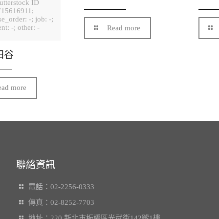
utterstock ID
715616911;
e_order: -; job: -;
ent: -; other: -
Read more
世田谷
ead more
聯絡資訊
電話：02-2256-0333
傳真：02-8252-7703
地址：220 新北市板橋區光武街142號1樓