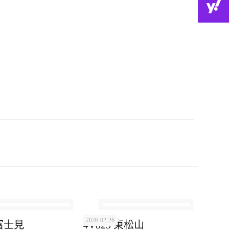
2026-02-26
 富士見
4V825 東松山