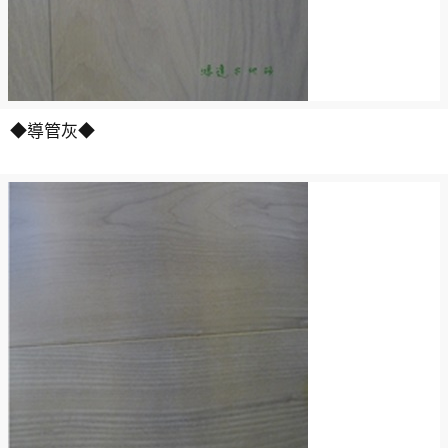
◆導管灰◆