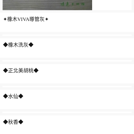
✦橡木VIVA導管灰✦
◆橡木洗灰◆
◆正北美胡桃◆
◆水仙◆
◆秋香◆