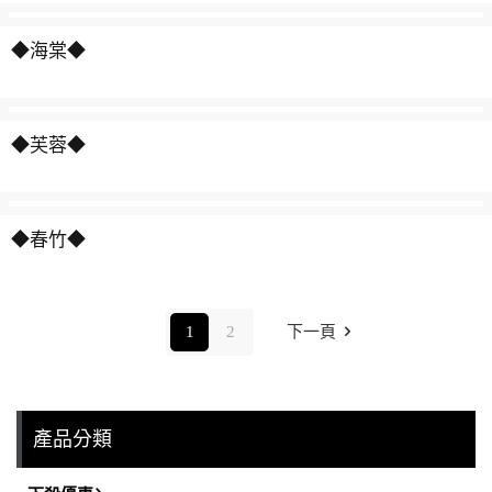
◆海棠◆
◆芙蓉◆
◆春竹◆
1
2
下一頁
產品分類