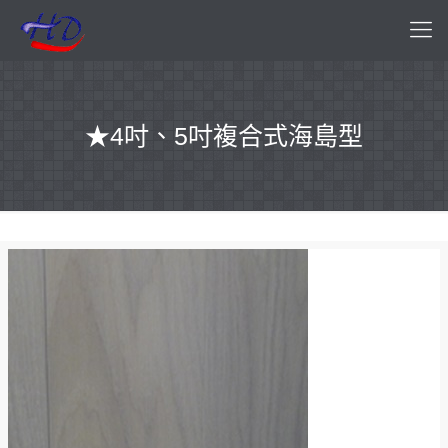
★4吋、5吋複合式海島型