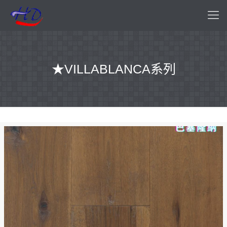
★VILLABLANCA系列