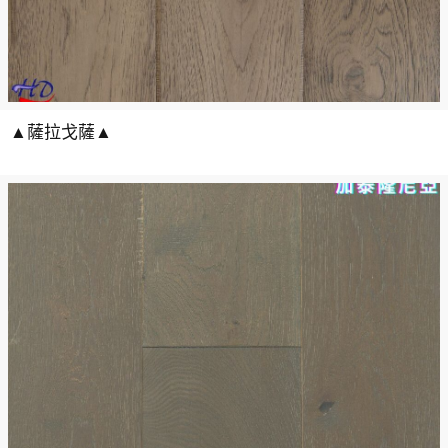
▲薩拉戈薩▲