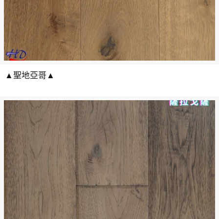
▲聖地亞哥▲