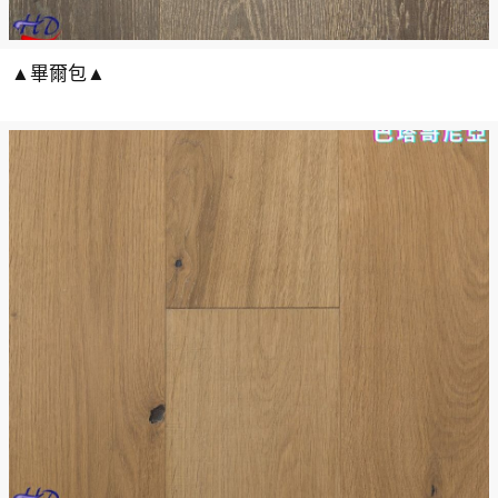
▲畢爾包▲