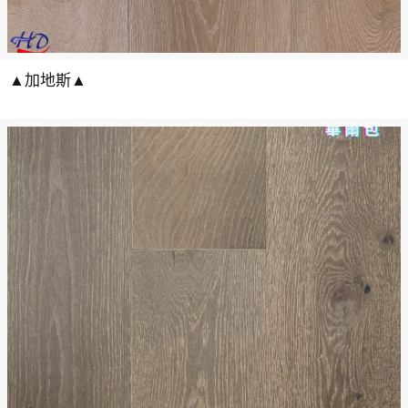
▲加地斯▲