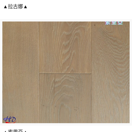
▲拉古娜▲