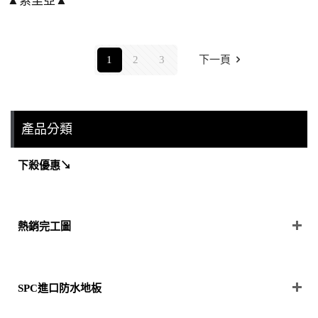
▲索里亞▲
1
2
3
下一頁
產品分類
下殺優惠↘
熱銷完工圖
SPC進口防水地板