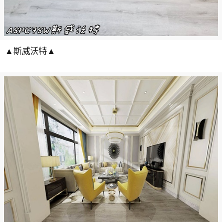
▲斯威沃特▲