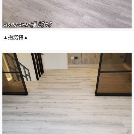
▲邁諾特▲